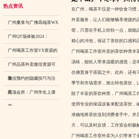
热点资讯
在广州，喝茶不仅是一种饮食习惯
外卖服务，让人们能够畅享便捷的
广州桑拿与广佛高端茶WX
馆，只需在手机上轻轻一点，就能
广州QT场体验2024：
精心的冲泡，保证了茶饮的口感和
广州喝茶工作室VX资源的
广州喝茶工作室外卖的茶饮种类丰
汤味，能给人带来温暖的感觉；还
广州品茶外卖微信资源可
仿佛置身于茶园之中。此外，还有
靠
微信预约的隐藏技巧与注
季节和市场需求，推出特色茶饮，
意
岗顶会所：广州学生上课
除了丰富的茶饮种类，广州喝茶工
使用专业的保温设备来配送茶饮，
尝
准确地将茶饮送到消费者手中。并
方，可以及时反馈，工作室会积极
广州喝茶工作室外卖为人们带来了